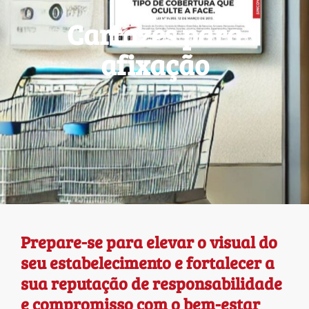
Cartazes para
afixação
Prepare-se para elevar o visual do
seu estabelecimento e fortalecer a
sua reputação de responsabilidade
e compromisso com o bem-estar