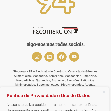
Siga-nos nas redes sociais:
Sincovaga SP
– Sindicato do Comércio Varejista de Gêneros
Alimentícios, Mercados, Armazéns, Mercearias, Empórios,
Mercadinhos, Quitandas, Frutarias, Sacolões, Laticínios,
Minimercados, Supermercados, Hipermercados, Adegas,
Tabacarias, Bombonieres, Lojas de Bebidas, de Ração Animal,
de Suplementos Alimentares, de Produtos Naturais,
Política de Privacidade e Uso de Dados
Dietéticos, Congelados, Delicatessens e de Conveniência do
Estado de São Paulo.
Nosso site utiliza cookies para melhorar sua experiência
de navegação e personalizar o conteúdo oferecido. Ao