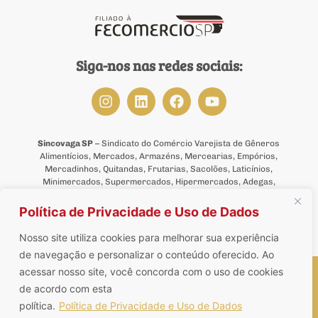
Siga-nos nas redes sociais:
Sincovaga SP
– Sindicato do Comércio Varejista de Gêneros
Alimentícios, Mercados, Armazéns, Mercearias, Empórios,
Mercadinhos, Quitandas, Frutarias, Sacolões, Laticínios,
Minimercados, Supermercados, Hipermercados, Adegas,
Tabacarias, Bombonieres, Lojas de Bebidas, de Ração Animal,
de Suplementos Alimentares, de Produtos Naturais,
Política de Privacidade e Uso de Dados
Dietéticos, Congelados, Delicatessens e de Conveniência do
Estado de São Paulo.
Nosso site utiliza cookies para melhorar sua experiência
de navegação e personalizar o conteúdo oferecido. Ao
Sincovaga SP © 2026 – Todos os direitos reservados
acessar nosso site, você concorda com o uso de cookies
de acordo com esta
política.
Política de Privacidade e Uso de Dados