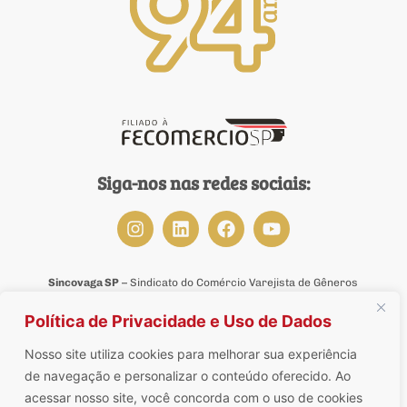
Siga-nos nas redes sociais:
Sincovaga SP
– Sindicato do Comércio Varejista de Gêneros
Alimentícios, Mercados, Armazéns, Mercearias, Empórios,
Mercadinhos, Quitandas, Frutarias, Sacolões, Laticínios,
Política de Privacidade e Uso de Dados
Minimercados, Supermercados, Hipermercados, Adegas,
Tabacarias, Bombonieres, Lojas de Bebidas, de Ração Animal,
Nosso site utiliza cookies para melhorar sua experiência
de Suplementos Alimentares, de Produtos Naturais,
de navegação e personalizar o conteúdo oferecido. Ao
Dietéticos, Congelados, Delicatessens e de Conveniência do
acessar nosso site, você concorda com o uso de cookies
Estado de São Paulo.