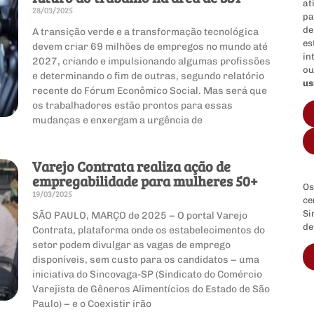
at
28/03/2025
pa
de
A transição verde e a transformação tecnológica
es
devem criar 69 milhões de empregos no mundo até
in
2027, criando e impulsionando algumas profissões
ou
e determinando o fim de outras, segundo relatório
us
recente do Fórum Econômico Social. Mas será que
os trabalhadores estão prontos para essas
mudanças e enxergam a urgência de
Varejo Contrata realiza ação de
empregabilidade para mulheres 50+
Os
19/03/2025
ce
Si
SÃO PAULO, MARÇO de 2025 − O portal Varejo
de
Contrata, plataforma onde os estabelecimentos do
setor podem divulgar as vagas de emprego
disponíveis, sem custo para os candidatos − uma
iniciativa do Sincovaga-SP (Sindicato do Comércio
Varejista de Gêneros Alimentícios do Estado de São
Paulo) − e o Coexistir irão