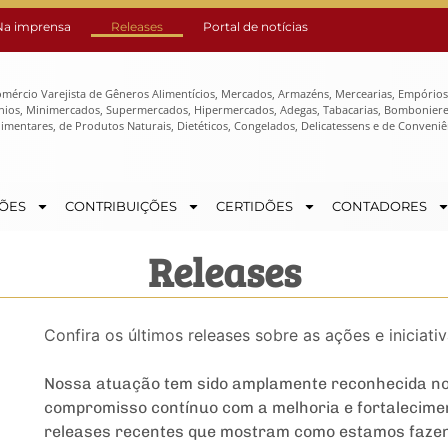
Na imprensa
Releases
Portal de notícias
omércio Varejista de Gêneros Alimentícios, Mercados, Armazéns, Mercearias, Empórios
cínios, Minimercados, Supermercados, Hipermercados, Adegas, Tabacarias, Bombonieres
imentares, de Produtos Naturais, Dietéticos, Congelados, Delicatessens e de Conveniê
ÕES
CONTRIBUIÇÕES
CERTIDÕES
CONTADORES
Releases
Confira os últimos releases sobre as ações e iniciat
Nossa atuação tem sido amplamente reconhecida nos
compromisso contínuo com a melhoria e fortaleciment
releases recentes que mostram como estamos fazen