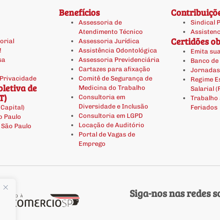
Benefícios
Contribuiçõ
Assessoria de
Sindical 
Atendimento Técnico
Assistenc
Certidões ob
orial
Assessoria Jurídica
!
Assistência Odontológica
Emita sua
sa
Assessoria Previdenciária
Banco de
Cartazes para afixação
Jornadas
 Privacidade
Comitê de Segurança de
Regime Es
letiva de
Medicina do Trabalho
Salarial 
T)
Consultoria em
Trabalho
Diversidade e Inclusão
(Capital)
Feriados
Consultoria em LGPD
o Paulo
Locação de Auditório
e São Paulo
Portal de Vagas de
Emprego
Siga-nos nas redes so