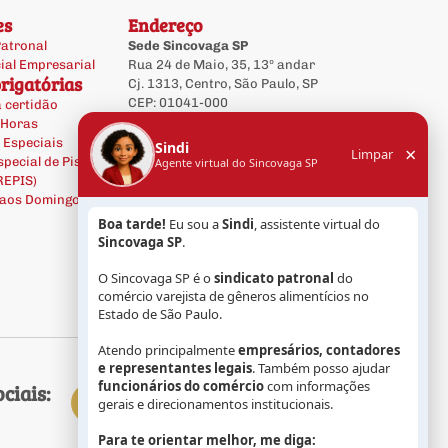
es
Endereço
Patronal
Sede Sincovaga SP
ial Empresarial
Rua 24 de Maio, 35, 13º andar
rigatórias
Cj. 1313, Centro, São Paulo, SP
CEP: 01041-000
 certidão
 Horas
Auditório
(16º andar)
 Especiais
Sindi
×
Limpar
pecial de Piso
Agente virtual do Sincovaga SP
Contato
(REPIS)
Telefone/WhatsApp:
 aos Domingos e
11 3335-1100
Boa tarde!
Eu sou a
Sindi
, assistente virtual do
Sincovaga SP
.
O Sincovaga SP é o
sindicato patronal
do
comércio varejista de gêneros alimentícios no
Estado de São Paulo.
Atendo principalmente
empresários, contadores
e representantes legais
. Também posso ajudar
funcionários do comércio
com informações
ciais:
gerais e direcionamentos institucionais.
Para te orientar melhor, me diga: