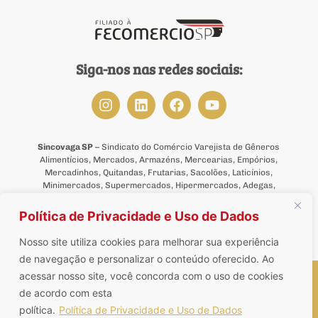
Siga-nos nas redes sociais:
Sincovaga SP
– Sindicato do Comércio Varejista de Gêneros
Alimentícios, Mercados, Armazéns, Mercearias, Empórios,
Mercadinhos, Quitandas, Frutarias, Sacolões, Laticínios,
Minimercados, Supermercados, Hipermercados, Adegas,
Tabacarias, Bombonieres, Lojas de Bebidas, de Ração Animal,
de Suplementos Alimentares, de Produtos Naturais,
Política de Privacidade e Uso de Dados
Dietéticos, Congelados, Delicatessens e de Conveniência do
Estado de São Paulo.
Nosso site utiliza cookies para melhorar sua experiência
de navegação e personalizar o conteúdo oferecido. Ao
Sincovaga SP © 2026 – Todos os direitos reservados
acessar nosso site, você concorda com o uso de cookies
de acordo com esta
política.
Política de Privacidade e Uso de Dados